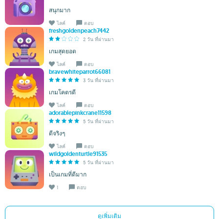
สนุกมาก
ไลค์
ตอบ
freshgoldenpeach7442
2 วัน ที่ผ่านมา
เกมสุดยอด
ไลค์
ตอบ
bravewhiteparrot66081
3 วัน ที่ผ่านมา
เกมโคตรดี
ไลค์
ตอบ
adorablepinkcrane11598
5 วัน ที่ผ่านมา
ดีจริงๆ
ไลค์
ตอบ
wildgoldenturtle91535
5 วัน ที่ผ่านมา
เป็นเกมที่ดีมาก
1
ตอบ
ดูเพิ่มเติม