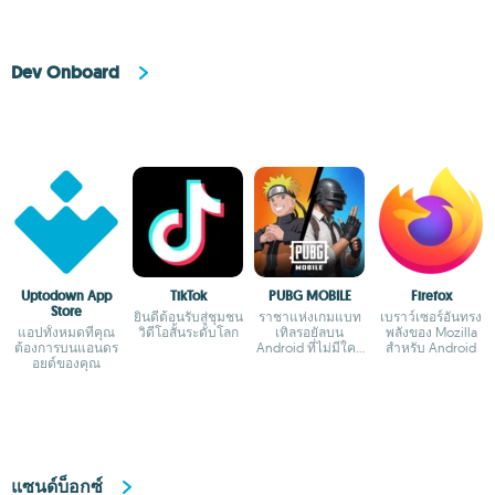
Dev Onboard
Uptodown App
TikTok
PUBG MOBILE
Firefox
Store
ยินดีต้อนรับสู่ชุมชน
ราชาแห่งเกมแบท
เบราว์เซอร์อันทรง
แอปทั้งหมดที่คุณ
วิดีโอสั้นระดับโลก
เทิลรอยัลบน
พลังของ Mozilla
ต้องการบนแอนดร
Android ที่ไม่มีใคร
สำหรับ Android
อยด์ของคุณ
กล้าเถียง
แซนด์บ็อกซ์