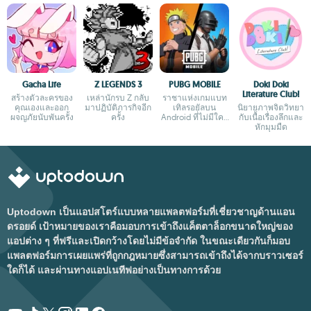
Gacha Life
Z LEGENDS 3
PUBG MOBILE
Doki Doki
Literature Club!
สร้างตัวละครของ
เหล่านักรบ Z กลับ
ราชาแห่งเกมแบท
คุณเองและออก
มาปฏิบัติภารกิจอีก
เทิลรอยัลบน
นิยายภาพจิตวิทยา
ผจญภัยนับพันครั้ง
ครั้ง
Android ที่ไม่มีใคร
กับเนื้อเรื่องลึกและ
กล้าเถียง
หักมุมมืด
Uptodown เป็นแอปสโตร์แบบหลายแพลตฟอร์มที่เชี่ยวชาญด้านแอน
ดรอยด์ เป้าหมายของเราคือมอบการเข้าถึงแค็ตตาล็อกขนาดใหญ่ของ
แอปต่าง ๆ ที่ฟรีและเปิดกว้างโดยไม่มีข้อจำกัด ในขณะเดียวกันก็มอบ
แพลตฟอร์มการเผยแพร่ที่ถูกกฎหมายซึ่งสามารถเข้าถึงได้จากบราวเซอร์
ใดก็ได้ และผ่านทางแอปเนทีฟอย่างเป็นทางการด้วย