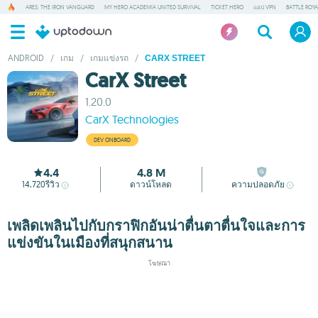
ARES: THE IRON VANGUARD
MY HERO ACADEMIA UNITED SURVIVAL
TICKET HERO
แอป VPN
BATTLE ROY
ANDROID
/
เกม
/
เกมแข่งรถ
/
CARX STREET
CarX Street
1.20.0
CarX Technologies
DEV ONBOARD
4.4
4.8 M
14,720
รีวิว
ดาวน์โหลด
ความปลอดภัย
เพลิดเพลินไปกับกราฟิกอันน่าตื่นตาตื่นใจและการ
แข่งขันในเมืองที่สนุกสนาน
โฆษณา