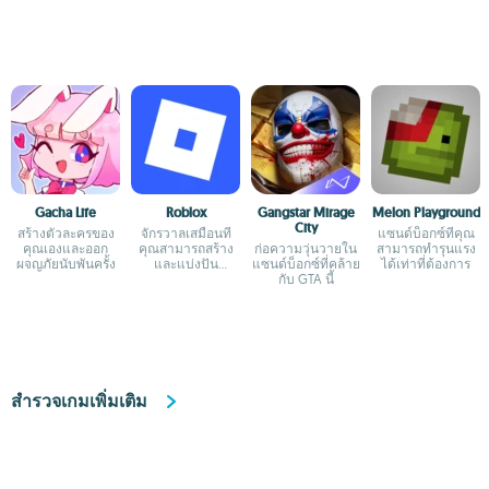
Gacha Life
Roblox
Gangstar Mirage
Melon Playground
City
สร้างตัวละครของ
จักรวาลเสมือนที่
แซนด์บ็อกซ์ที่คุณ
คุณเองและออก
คุณสามารถสร้าง
ก่อความวุ่นวายใน
สามารถทำรุนแรง
ผจญภัยนับพันครั้ง
และแบ่งปัน
แซนด์บ็อกซ์ที่คล้าย
ได้เท่าที่ต้องการ
ประสบการณ์ได้
กับ GTA นี้
สำรวจเกมเพิ่มเติม