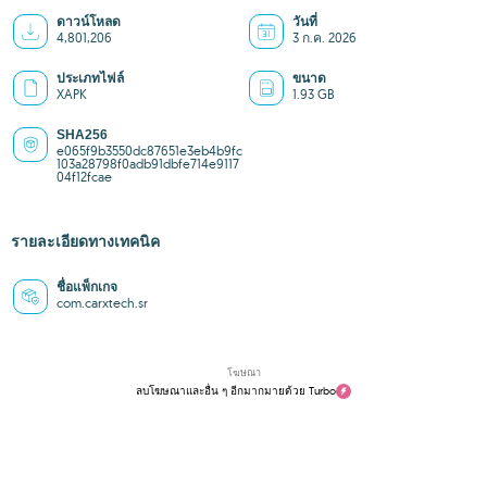
ดาวน์โหลด
วันที่
4,801,206
3 ก.ค. 2026
ประเภทไฟล์
ขนาด
XAPK
1.93 GB
SHA256
e065f9b3550dc87651e3eb4b9fc
103a28798f0adb91dbfe714e9117
04f12fcae
รายละเอียดทางเทคนิค
ชื่อแพ็กเกจ
com.carxtech.sr
โฆษณา
ลบโฆษณาและอื่น ๆ อีกมากมายด้วย Turbo